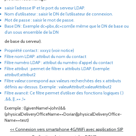
saisir l’adresse IP et le port du serveur LDAP.
Nom d’utilisateur : saisir le DN de l’utilisateur de connexion.
Mot de passe : saisir le mot de passe.
Base DN : Exemple dc=pbx,dc=com(le même que le DN de base ou
d’un sous ensemble de la DN
de base du serveur).
Propriété contact : xxxyz (voir notice)
Filtre nom LDAP: attribut du nom du contact
Filtre numéro LDAP : attribut du numéro d’appel du contact
Filtre attribut : permet de filtrer x attributs LDAP. Exemple:
attribut1;attribut2
Filtre valeur:correspond aux valeurs recherchées des x attributs
définis au-dessus. Exemple : valeurAttribut1;valeurAttribut2
Filtre avancé: Ce filtre permet d’utiliser des fonctions logiques ( )
,&&, || ,== ,!=
Exemple : ((givenName!=John)&&
(physicalDeliveryOfficeName==Dorian||physicalDeliveryOffice-
Name==test)
<<
Connexion vers smartphone 4G/WiFi avec application SIP