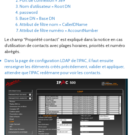
Port de connexion = 389
Nom d’utilisateur = Root DN
password
Base DN = Base DN
Attribut de filtre nom = CallerIDName
Attribut de filtre numéro = AccountNumber
Le champ “Propriété contact” est expliqué dans la notice en cas
d’utilisation de contacts avec plages horaires, priorités et numéro
abrégés.
Dans la page de configuration LDAP de l’IPAC, il faut ensuite
renseigner les éléments créés précédement, valider et appliquer,
attendre que l’IPAC redémarre pour voir les contacts.