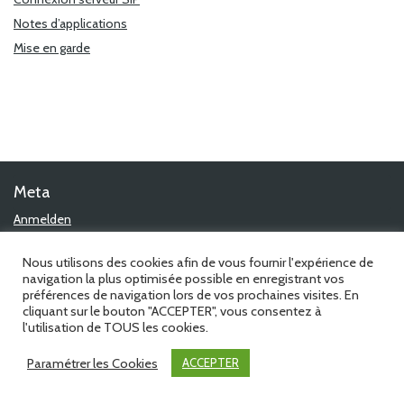
Notes d’applications
Mise en garde
Meta
Anmelden
Eintrags-Feed
Kommentar-Feed
Nous utilisons des cookies afin de vous fournir l'expérience de
WordPress.org
navigation la plus optimisée possible en enregistrant vos
préférences de navigation lors de vos prochaines visites. En
cliquant sur le bouton "ACCEPTER", vous consentez à
l'utilisation de TOUS les cookies.
©1988-2026 Amphitech - all rights reserved - Powered by
MyWiki
Paramétrer les Cookies
ACCEPTER
WordPress Theme