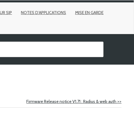
UR SIP
NOTES D’APPLICATIONS
MISE EN GARDE
Firmware Release notice V1.71 : Radius & web auth
>>