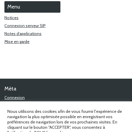
Menu
Notices
Connexion serveur SIP
Notes d’applications
Mise en garde
Méta
Connexion
Flux des publications
Flux des commentaires
Nous utilisons des cookies afin de vous fournir l'expérience de
Site de WordPress-FR
navigation la plus optimisée possible en enregistrant vos
préférences de navigation lors de vos prochaines visites. En
cliquant sur le bouton "ACCEPTER", vous consentez à