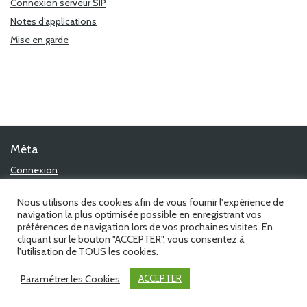
Connexion serveur SIP
Notes d’applications
Mise en garde
Méta
Connexion
Flux des publications
Flux des commentaires
Nous utilisons des cookies afin de vous fournir l'expérience de
Site de WordPress-FR
navigation la plus optimisée possible en enregistrant vos
préférences de navigation lors de vos prochaines visites. En
cliquant sur le bouton "ACCEPTER", vous consentez à
l'utilisation de TOUS les cookies.
©1988-2026 Amphitech - all rights reserved - Powered by
MyWiki
Paramétrer les Cookies
ACCEPTER
WordPress Theme