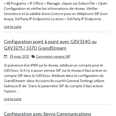
> All Programs > IP Office > Manager, cliquer sur Select File > Open
Configuration et vérifier les informations de réseau. Vérifier
l’existence et la validité d’une Licence pour un téléphone SIP (non
Avaya, 3rd Party IP Endpoints) License > 3rd Party IP Endpoints ..
Lire la suite
Configuration point à point avec GXV3240 ou
GXV3275 / 3370 GrandStream
29 mars 2021
Connexion serveur SIP
Si présence d’un IPBX sur le réseau, attribuer un compte pour le
GXV3xxx. Si il n’y a aucun serveur SIP sur le réseau il faut activer un
compte SIP dans le GXV3xxx. Attribuer dans la configuration du
GrandStream :dans Account>Account1>General Settings utiliser
l’adresse IP de ‘ Dans le paramètre SIP du compte il faut activer
l’option ..
Lire la suite
Configuration avec Keyyo Communications