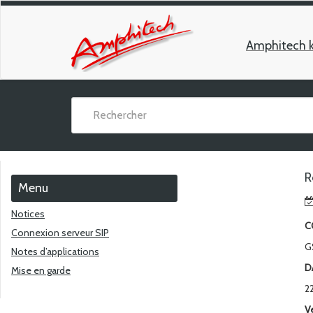
Amphitech 
R
Menu
Notices
C
Connexion serveur SIP
G
Notes d’applications
D
Mise en garde
2
V