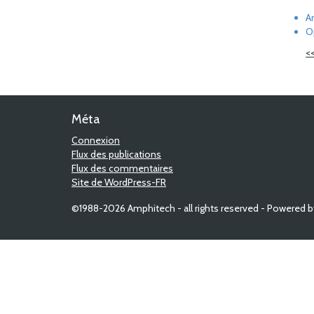
A
O
<
Méta
Connexion
Flux des publications
Flux des commentaires
Site de WordPress-FR
©1988-2026 Amphitech - all rights reserved - Powered 