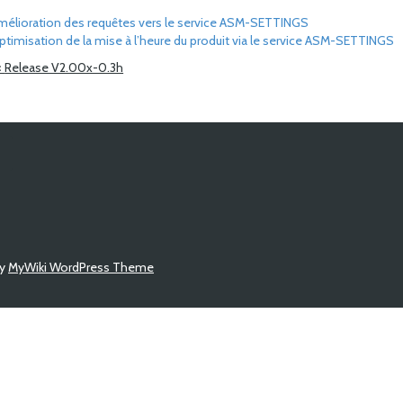
mélioration des requêtes vers le service ASM-SETTINGS
ptimisation de la mise à l’heure du produit via le service ASM-SETTINGS
<
Release V2.00x-0.3h
by
MyWiki WordPress Theme